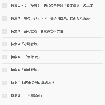
特集１－２ 極悪！！稀代の事件師「鈴木義彦」の正体
特集２ 悪のレジェンド「種子田益夫」に新たな訴訟
特集３ 金の亡者 名家滅亡への道
特集４「小野敏雄」
特集５ 「倉持 茂」
特集６「鶴巻智徳」
特集７ 動画非公開に異議あり
特集８ 「古川賢司」