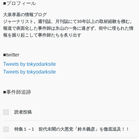
■プロフィール
大泉孝基の情報ブログ
ジャーナリスト。週刊誌、月刊誌にて30年以上の取材経験を積む。
報道で表面化した事件師は氷山の一角に過ぎず、街中に埋もれた情
報を掘り起こして事件師たちを炙り出す
■twitter
Tweets by tokyodarksite
Tweets by tokyodarksite
■事件師追跡
読者投稿
特集１－1 前代未聞の大悪党「鈴木義彦」を徹底追及！！