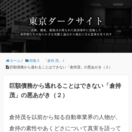
ホーム
/
特集５ 「倉持 茂」
/
巨額債務から逃れることはできない「倉持茂」の悪あがき（２）
巨額債務から逃れることはできない「倉持
茂」の悪あがき（２）
倉持茂を以前から知る自動車業界の人物が、
倉持の素性やあくどさについて真実を語って