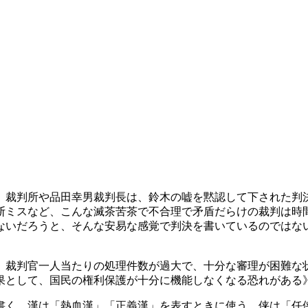
。裁判所や品田幸男裁判長は、鈴木の嘘を黙認して下された判
断ミスなど、こんな滅茶苦茶で不合理で矛盾だらけの裁判は時
ないだろうと、そんな安易な感覚で判決を書いているのではな
。裁判官一人当たりの処理件数が過大で、十分な審理が困難な
果として、国民の権利保護が十分に機能しなくなる恐れがある
書く。漢は「熱血漢」「正義漢」を表すときに使う。侠は「任