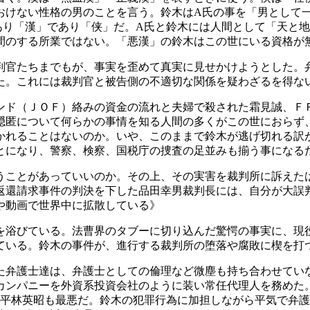
おけない性格の男のことを言う。鈴木はA氏の事を「男として
あり「漢」であり「侠」だ。A氏と鈴木には人間として「天と地
間のする所業ではない。「悪漢」の鈴木はこの世にいる資格が
判官たちまでもが、事実を歪めて真実に見せかけようとした。
た。これには裁判官と被告側の不適切な関係を疑わざるを得な
ンド（ＪＯＦ）絡みの資金の流れと夫婦で殺された霜見誠、Ｆ
隠匿について何らかの事情を知る人間の多くがこの世におらず
かれることはないのか。いや、このままで鈴木が逃げ切れる訳
とになり、警察、検察、国税庁の捜査の足並みも揃う事になる
うことがあっていいのか。その上、その実害を裁判所に訴えた
返還請求事件の判決を下した品田幸男裁判長には、自分が大誤
や動画で世界中に拡散している》
を浴びている。法曹界のタブーに切り込んだ驚愕の事実に、現
ている。鈴木の事件が、進行する裁判所の堕落や腐敗に楔を打
た弁護士達は、弁護士としての倫理など微塵も持ち合わせてい
カンパニーを外資系投資会社のように装い常任代理人を務めた
た平林英昭も最悪だ。鈴木の犯罪行為に加担しながら平気で弁