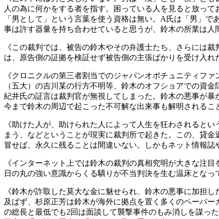
人の為に何かをする者を指す。困っている人を見ると放って
「男として」という言葉を使う資格は無い。A氏は「男」で
事は許す器量を持ち合わせていると思うが、鈴木の所業は人
《この裁判では、被告の鈴木やその弁護士たち、さらには裁
は、原告側の証拠を検証せず被告側の主張ばかりを受け入れ
《クロニクルの第三者割当でのジャパンオポチュニティファ
（五大）の吉川某の行方不明等、鈴木のオフショアでの資金
紀井氏の証言は裁判官が無視してしまった。鈴木の悪事が暴
今まで鈴木の周辺で起こった不可解な出来事も解明されるこ
《助けた人が、助けられた人によって人生を狂わされるとい
まう、などということが現実に裁判所で起きた。この、貸金
冒せば、永久に残ることは間違いない。しかもネット情報誌
《インターネット上では鈴木の裁判の真相究明が大きな注目
日の丸の強い意識からくる驕りが不当判決を生む温床となっ
《鈴木が詐取した莫大な金に魅せられ、鈴木の悪事に加担し
及ばず、杉原正芳は鈴木が海外に拠点を置く多くのペーパー
の総長と最低でも2回は面談して襲撃事件のもみ消しを謀っ