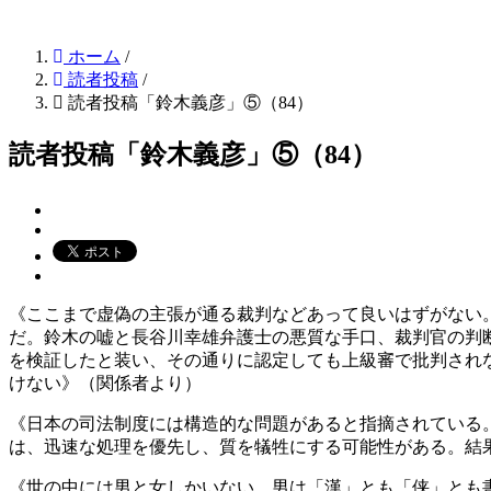
ホーム
/
読者投稿
/
読者投稿「鈴木義彦」⑤（84）
読者投稿「鈴木義彦」⑤（84）
《ここまで虚偽の主張が通る裁判などあって良いはずがない
だ。鈴木の嘘と長谷川幸雄弁護士の悪質な手口、裁判官の判
を検証したと装い、その通りに認定しても上級審で批判され
けない》（関係者より）
《日本の司法制度には構造的な問題があると指摘されている
は、迅速な処理を優先し、質を犠牲にする可能性がある。結
《世の中には男と女しかいない。男は「漢」とも「侠」とも