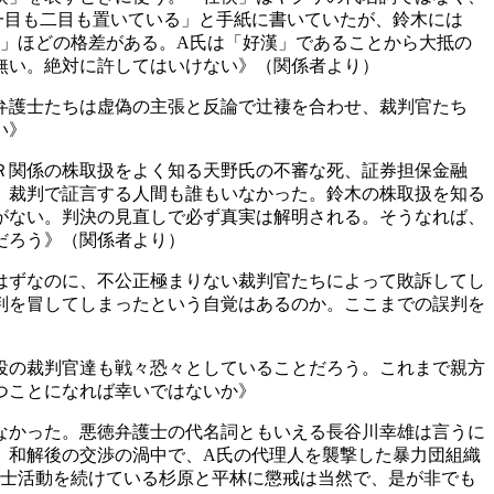
一目も二目も置いている」と手紙に書いていたが、鈴木には
」ほどの格差がある。A氏は「好漢」であることから大抵の
無い。絶対に許してはいけない》（関係者より）
弁護士たちは虚偽の主張と反論で辻褄を合わせ、裁判官たち
い》
Ｒ関係の株取扱をよく知る天野氏の不審な死、証券担保金融
、裁判で証言する人間も誰もいなかった。鈴木の株取扱を知る
がない。判決の見直しで必ず真実は解明される。そうなれば、
だろう》（関係者より）
はずなのに、不公正極まりない裁判官たちによって敗訴してし
判を冒してしまったという自覚はあるのか。ここまでの誤判を
役の裁判官達も戦々恐々としていることだろう。これまで親方
つことになれば幸いではないか》
なかった。悪徳弁護士の代名詞ともいえる長谷川幸雄は言うに
。和解後の交渉の渦中で、A氏の代理人を襲撃した暴力団組織
護士活動を続けている杉原と平林に懲戒は当然で、是が非でも