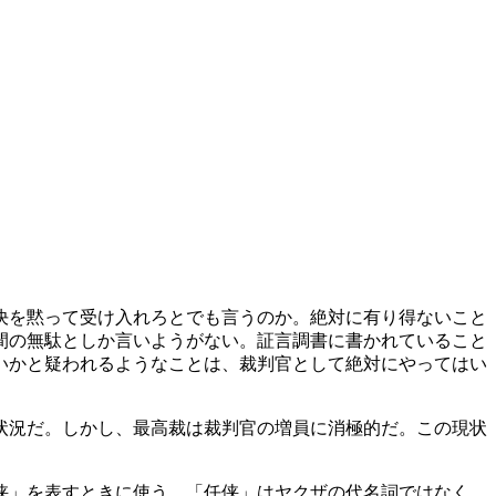
決を黙って受け入れろとでも言うのか。絶対に有り得ないこと
間の無駄としか言いようがない。証言調書に書かれていること
いかと疑われるようなことは、裁判官として絶対にやってはい
状況だ。しかし、最高裁は裁判官の増員に消極的だ。この現状
》
侠」を表すときに使う。「任侠」はヤクザの代名詞ではなく、