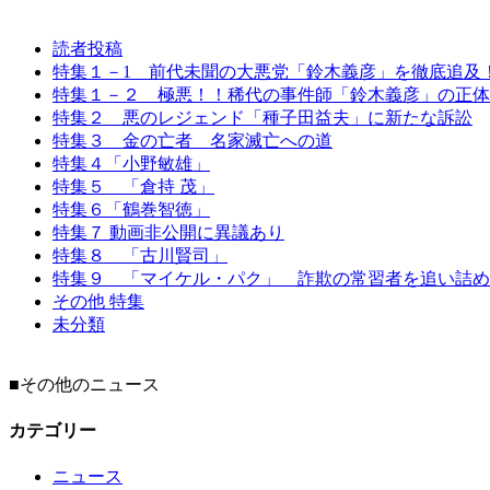
読者投稿
特集１－1 前代未聞の大悪党「鈴木義彦」を徹底追及
特集１－２ 極悪！！稀代の事件師「鈴木義彦」の正体
特集２ 悪のレジェンド「種子田益夫」に新たな訴訟
特集３ 金の亡者 名家滅亡への道
特集４「小野敏雄」
特集５ 「倉持 茂」
特集６「鶴巻智徳」
特集７ 動画非公開に異議あり
特集８ 「古川賢司」
特集９ 「マイケル・パク」 詐欺の常習者を追い詰め
その他 特集
未分類
■その他のニュース
カテゴリー
ニュース