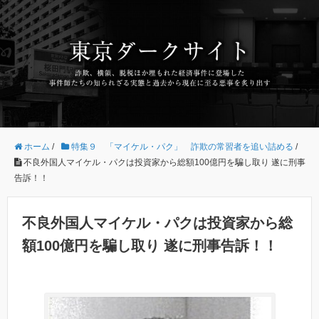
ホーム
/
特集９ 「マイケル・パク」 詐欺の常習者を追い詰める
/
不良外国人マイケル・パクは投資家から総額100億円を騙し取り 遂に刑事
告訴！！
不良外国人マイケル・パクは投資家から総
額100億円を騙し取り 遂に刑事告訴！！