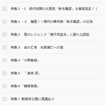
特集１－1 前代未聞の大悪党「鈴木義彦」を徹底追及！！
特集１－２ 極悪！！稀代の事件師「鈴木義彦」の正体
特集２ 悪のレジェンド「種子田益夫」に新たな訴訟
特集３ 金の亡者 名家滅亡への道
特集４「小野敏雄」
特集５ 「倉持 茂」
特集６「鶴巻智徳」
特集７ 動画非公開に異議あり