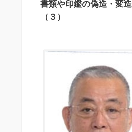
書類や印鑑の偽造・変造
（３）