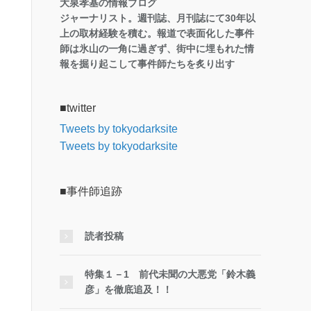
大泉孝基の情報ブログ
ジャーナリスト。週刊誌、月刊誌にて30年以
上の取材経験を積む。報道で表面化した事件
師は氷山の一角に過ぎず、街中に埋もれた情
報を掘り起こして事件師たちを炙り出す
■twitter
Tweets by tokyodarksite
Tweets by tokyodarksite
■事件師追跡
読者投稿
特集１－1 前代未聞の大悪党「鈴木義
彦」を徹底追及！！