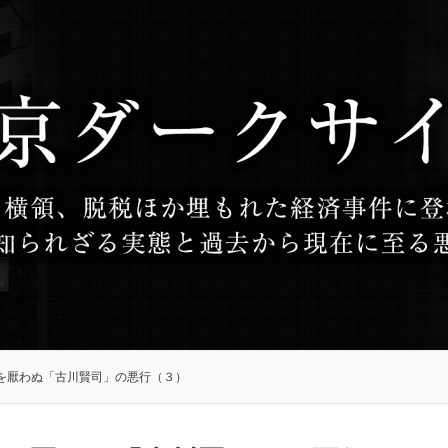
を厭わぬ「古川賢司」の悪行（３）