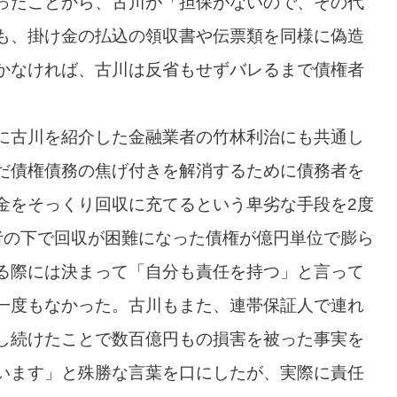
ったことから、古川が「担保がないので、その代
も、掛け金の払込の領収書や伝票類を同様に偽造
かなければ、古川は反省もせずバレるまで債権者
に古川を紹介した金融業者の竹林利治にも共通し
だ債権債務の焦げ付きを解消するために債務者を
金をそっくり回収に充てるという卑劣な手段を2度
者の下で回収が困難になった債権が億円単位で膨ら
る際には決まって「自分も責任を持つ」と言って
一度もなかった。古川もまた、連帯保証人で連れ
し続けたことで数百億円もの損害を被った事実を
います」と殊勝な言葉を口にしたが、実際に責任