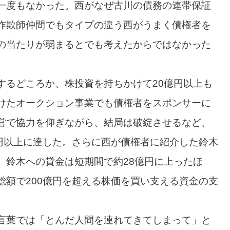
一度もなかった。西がなぜ古川の債務の連帯保証
詐欺師仲間でもタイプの違う西がうまく債権者を
の当たりが弱まるとでも考えたからではなかった
するどころか、株投資を持ちかけて20億円以上も
けたオークション事業でも債権者をスポンサーに
営で協力を仰ぎながら、結局は破綻させるなど、
億円以上に達した。さらに西が債権者に紹介した鈴木
、鈴木への貸金は短期間で約28億円に上ったほ
総額で200億円を超える株価を買い支える資金の支
言葉では「とんだ人間を連れてきてしまって」と