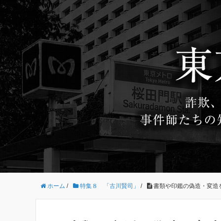
ホーム
/
特集８ 「古川賢司」
/
書類や印鑑の偽造・変造