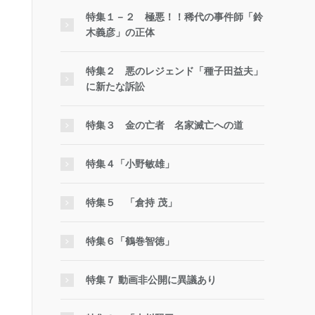
特集１－２ 極悪！！稀代の事件師「鈴
木義彦」の正体
特集２ 悪のレジェンド「種子田益夫」
に新たな訴訟
特集３ 金の亡者 名家滅亡への道
特集４「小野敏雄」
特集５ 「倉持 茂」
特集６「鶴巻智徳」
特集７ 動画非公開に異議あり