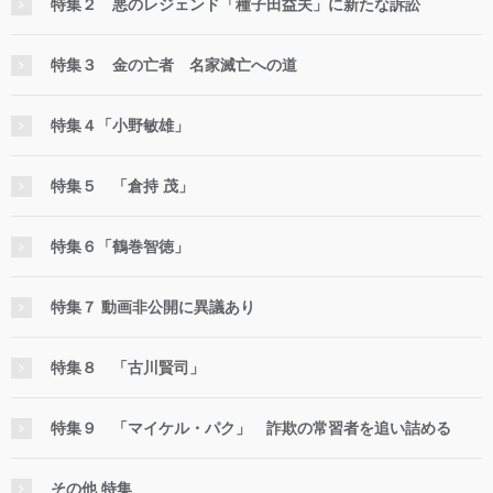
特集２ 悪のレジェンド「種子田益夫」に新たな訴訟
特集３ 金の亡者 名家滅亡への道
特集４「小野敏雄」
特集５ 「倉持 茂」
特集６「鶴巻智徳」
特集７ 動画非公開に異議あり
特集８ 「古川賢司」
特集９ 「マイケル・パク」 詐欺の常習者を追い詰める
その他 特集