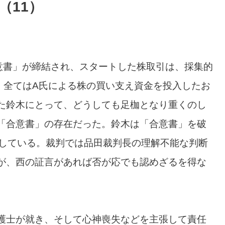
（11）
意書」が締結され、スタートした株取引は、採集的
。全てはA氏による株の買い支え資金を投入したお
た鈴木にとって、どうしても足枷となり重くのし
「合意書」の存在だった。鈴木は「合意書」を破
渡している。裁判では品田裁判長の理解不能な判断
が、西の証言があれば否が応でも認めざるを得な
護士が就き、そして心神喪失などを主張して責任