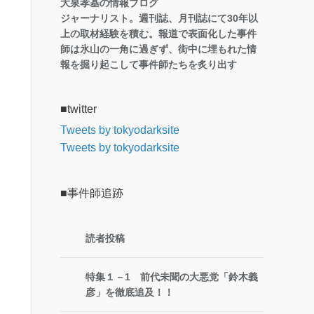
大泉孝基の情報ブログ
ジャーナリスト。週刊誌、月刊誌にて30年以
上の取材経験を積む。報道で表面化した事件
師は氷山の一角に過ぎず、街中に埋もれた情
報を掘り起こして事件師たちを炙り出す
■twitter
Tweets by tokyodarksite
Tweets by tokyodarksite
■事件師追跡
読者投稿
特集１－1 前代未聞の大悪党「鈴木義
彦」を徹底追及！！