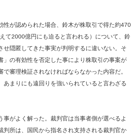
効性が認められた場合、鈴木が株取引で得た約470
超えて2000億円にも迫ると言われる）について、鈴
させ隠匿してきた事実が判明するに違いない。そ
書」の有効性を否定した事により株取引の事案が
審で審理検証されなければならなかった内容だ。
、あまりにも遠回りを強いられていると言わざる
う事がよく解った。裁判官は当事者側が選べるよ
裁判所は、国民から指名され支持される裁判官か