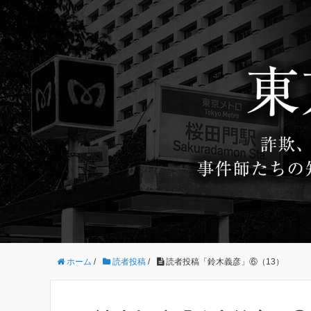
ホーム
/
読者投稿
/
読者投稿「鈴木義彦」⑥（13）