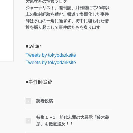
大泉孝基の情報ブログ
ジャーナリスト。週刊誌、月刊誌にて30年以
上の取材経験を積む。報道で表面化した事件
師は氷山の一角に過ぎず、街中に埋もれた情
報を掘り起こして事件師たちを炙り出す
■twitter
Tweets by tokyodarksite
Tweets by tokyodarksite
■事件師追跡
読者投稿
特集１－1 前代未聞の大悪党「鈴木義
彦」を徹底追及！！