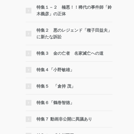
特集１－２ 極悪！！稀代の事件師「鈴
木義彦」の正体
特集２ 悪のレジェンド「種子田益夫」
に新たな訴訟
特集３ 金の亡者 名家滅亡への道
特集４「小野敏雄」
特集５ 「倉持 茂」
特集６「鶴巻智徳」
特集７ 動画非公開に異議あり