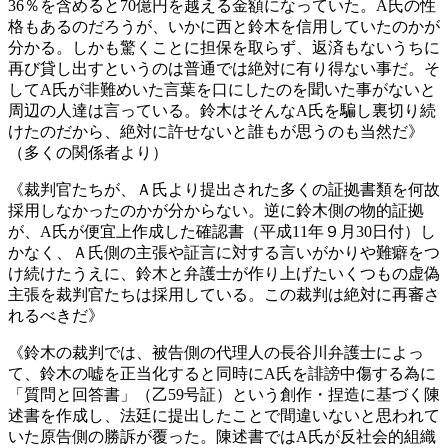
36％を含めると70億円を越える金額になっていた。A氏の性
格もあるのだろうが、いかに西と鈴木を信用していたのかが
分かる。しかも驚くことに担保を取らず、返済もないうちに
再び貸し出すというのは普通では絶対に有り得ない事だ。そ
してA氏が非難めいた言葉を口にしたのを聞いた事がないと
周辺の人達は言っている。鈴木はそんなA氏を騙し裏切り続
けたのだから、絶対に許せないと誰もが思うのも当然だ》
（多くの関係者より）
《裁判官たちが、Ａ氏より提出された多くの証拠書類を何故
採用しなかったのかが分からない。逆に鈴木側の物的証拠
が、A氏が便宜上作成した確認書（平成11年９月30日付）し
かなく、Ａ氏側の主張や証言に対する言いがかりや難癖をつ
け続けたうえに、鈴木と弁護士が作り上げたいくつもの虚偽
主張を裁判官たちは採用している。この裁判は絶対に再審さ
れるべきだ》
《鈴木の裁判では、被告側の代理人の長谷川弁護士によっ
て、鈴木の嘘を正当化すると同時にA氏を誹謗中傷する為に
「質問と回答書」（乙59号証）という創作・捏造に基づく陳
述書を作成し、法廷に提出したことで間違いないと思われて
いた原告側の勝訴が覆った。陳述書ではA氏が反社会的組織