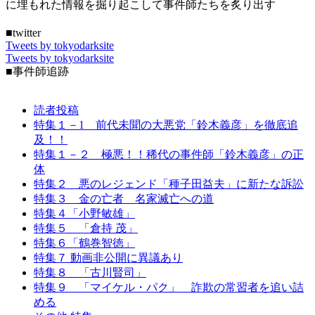
に埋もれた情報を掘り起こして事件師たちを炙り出す
■twitter
Tweets by tokyodarksite
Tweets by tokyodarksite
■事件師追跡
読者投稿
特集１－1 前代未聞の大悪党「鈴木義彦」を徹底追
及！！
特集１－２ 極悪！！稀代の事件師「鈴木義彦」の正
体
特集２ 悪のレジェンド「種子田益夫」に新たな訴訟
特集３ 金の亡者 名家滅亡への道
特集４「小野敏雄」
特集５ 「倉持 茂」
特集６「鶴巻智徳」
特集７ 動画非公開に異議あり
特集８ 「古川賢司」
特集９ 「マイケル・パク」 詐欺の常習者を追い詰
める