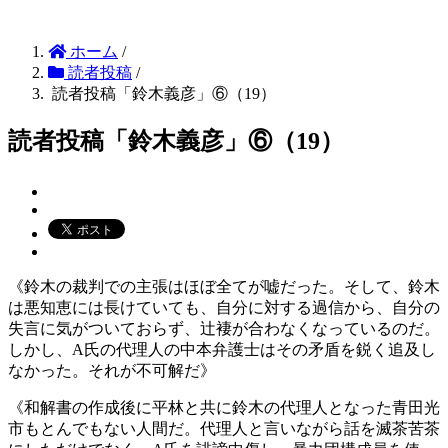
ホーム
/
読者投稿
/
読者投稿「鈴木義彦」⑥（19）
読者投稿「鈴木義彦」⑥（19）
《鈴木の裁判での主張はほぼ全てが嘘だった。そして、鈴木
は悪知恵には長けていても、自分に対する過信から、自分の
失言に気がついておらず、辻褄が合わなくなっているのだ。
しかし、A氏の代理人の中本弁護士はその矛盾を鋭く追及し
なかった。それが不可解だ》
《和解書の作成後に平林と共に鈴木の代理人となった青田光
市もとんでもない人間だ。代理人と言いながら話を滅茶苦茶