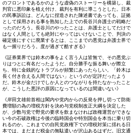
のフロントであるかのような虚偽のストーリーを構築し、裁
判官に悪印象を植え付け、裁判を有利に導こうとした。日本
の民事訴訟は、どんなに捏造された陳述書であっても、証拠
として採用される事を熟知した上での長谷川弁護士の戦略だ
ったのだろう。長谷川のやったことは、弁護士としてだけで
はなく人間としても絶対にやってはいけないことで、判決の
確定後にすぐに廃業するとは、ここまでの悪党は弁護士界で
も一握りだろう。度が過ぎて酷すぎる》
《証券業界では鈴木の事をよく言う人は皆無で、その悪党ぶ
りはつとに有名だったようだ。自分勝手な振る舞いが際立
ち、特に金銭的なトラブルが頻繁にあったらしい。「鈴木は
長く付き合える人間ではない」というのが定評だったよう
だ。鈴木が金だけでしか人とのつながりを持たなかったこと
が、こうした悪評の原因になっているのは間違いない》
《岸田文雄前首相は閣内や党内からの反発を押し切って防衛
費増額の為の増税方針を決め与党税制改正大綱を決定した
が、少数与党で野党の要求を飲まなければ政権運営ができな
い今の石破政権は今後の臨時国会や特別国会を本当に乗り切
れるのか。これまでの自民党政権下での増税対策に揺れる日
本では、まだまだ税金の無駄遣いが沢山あるはずだ。旧文通