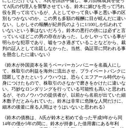
にしただけでなく、A氏を誹謗中傷し、暴力団構成員を使っ
てA氏の代理人を襲撃させている。鈴木に媚びを売って汚れ
役を買って出ているが、人としてやって良い事と悪い事の区
別もつかないのか。この男も多額の報酬に目が眩んだに違い
ない。しかしその報酬が紀井氏のように1/100しか払われて
いないという事はないだろう。鈴木の悪行の傍には必ずと言
っていいほどこの男の存在があった。しかしやっている事が
明らかな犯罪であり、嘘をつき過ぎていることなどから、裁
判の証人として出廷しなかった。当然、偽証罪に問われる事
を懸念したに違いない》
《鈴木が外国資本を装うペーパーカンパニーを名義人にし
て、株取引の利益を海外に流出させ、プライベートバンクに
隠匿してきたというノウハウは、恐らくエフアール時代から
身につけたもので、株取引のさなかで磨きをかけたに違いな
い。巧妙なロンダリングを行っている可能性も高いと思われ
るが、そのノウハウの提供者が、以前から名前が出ていた細
木数子だとみられていた。鈴木は非常に危険な人間だけに、
細木の後釜に座る人間はそうはいないと思われる》
《鈴木の債務は、A氏が鈴木と初めて会った平成9年から同
14年の僅か5年の間に、鈴木が持参した借用書にある年利