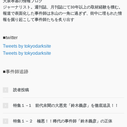
大泉孝基の情報ブログ
ジャーナリスト。週刊誌、月刊誌にて30年以上の取材経験を積む。
報道で表面化した事件師は氷山の一角に過ぎず、街中に埋もれた情
報を掘り起こして事件師たちを炙り出す
■twitter
Tweets by tokyodarksite
Tweets by tokyodarksite
■事件師追跡
読者投稿
特集１－1 前代未聞の大悪党「鈴木義彦」を徹底追及！！
特集１－２ 極悪！！稀代の事件師「鈴木義彦」の正体