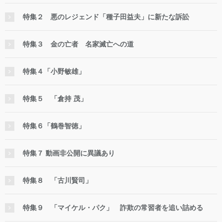
特集２ 悪のレジェンド「種子田益夫」に新たな訴訟
特集３ 金の亡者 名家滅亡への道
特集４「小野敏雄」
特集５ 「倉持 茂」
特集６「鶴巻智徳」
特集７ 動画非公開に異議あり
特集８ 「古川賢司」
特集９ 「マイケル・パク」 詐欺の常習者を追い詰める