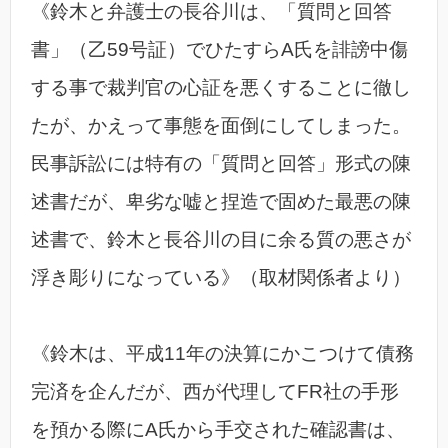
《鈴木と弁護士の長谷川は、「質問と回答
書」（乙59号証）でひたすらA氏を誹謗中傷
する事で裁判官の心証を悪くすることに徹し
たが、かえって事態を面倒にしてしまった。
民事訴訟には特有の「質問と回答」形式の陳
述書だが、卑劣な嘘と捏造で固めた最悪の陳
述書で、鈴木と長谷川の目に余る質の悪さが
浮き彫りになっている》（取材関係者より）
《鈴木は、平成11年の決算にかこつけて債務
完済を企んだが、西が代理してFR社の手形
を預かる際にA氏から手交された確認書は、