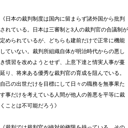
《日本の裁判制度は国内に留まらず諸外国から批判
されている。日本は三審制と3人の裁判官の合議制が
定められているが、どちらも建前だけで正常に機能
していない。裁判所組織自体が明治時代からの悪し
き慣習を改めようとせず、上意下達と情実人事が蔓
延り、将来ある優秀な裁判官の育成を阻んでいる。
自己の出世だけを目標にして日々の職務を無事果た
す事だけを考えている人間が他人の善悪を平等に裁
くことは不可能だろう》
《裁判では裁判官が絶対的権限を持っている。その