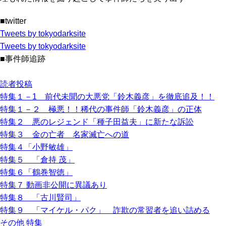
■twitter
Tweets by tokyodarksite
Tweets by tokyodarksite
■事件師追跡
読者投稿
特集１－1 前代未聞の大悪党「鈴木義彦」を徹底追及！！
特集１－２ 極悪！！稀代の事件師「鈴木義彦」の正体
特集２ 悪のレジェンド「種子田益夫」に新たな訴訟
特集３ 金の亡者 名家滅亡への道
特集４「小野敏雄」
特集５ 「倉持 茂」
特集６「鶴巻智徳」
特集７ 動画非公開に異議あり
特集８ 「古川賢司」
特集９ 「マイケル・パク」 詐欺の常習者を追い詰める
その他 特集