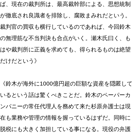
ば、現在の裁判所は、最高裁幹部による、思想統制
が徹底され良識者を排除し、腐敗まみれだという。
裁判官の買収も横行しているのであれば、今回鈴木
の無理筋な不当判決も合点がいく。瀬木氏曰く、も
はや裁判所に正義を求めても、得られるものは絶望
だけだという》
《鈴木が海外に1000億円超の巨額な資産を隠匿して
いるという話は驚くべきことだ。鈴木のペーパーカ
ンパニーの常任代理人を務めて来た杉原弁護士は現
在も業務や管理の情報を握っているはずだ。同時に
脱税にも大きく加担している事になる。現役の弁護