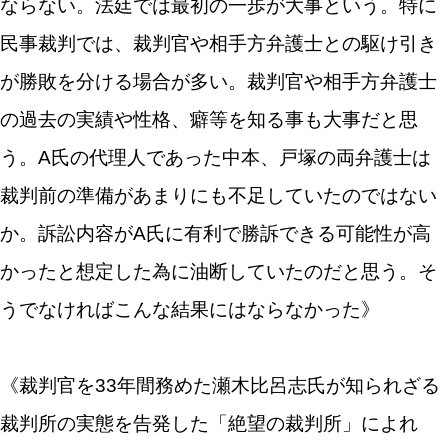
ならない。法廷では最初の一歩が大事という。特に
民事裁判では、裁判官や相手方弁護士との駆け引き
が勝敗を分ける場合が多い。裁判官や相手方弁護士
の過去の実績や性格、癖等を知る事も大事だと思
う。A氏の代理人であった中本、戸塚の両弁護士は
裁判前の準備があまりにも不足していたのではない
か。訴訟内容がA氏に有利で勝訴できる可能性が高
かったと想定した為に油断していたのだと思う。そ
うでなければこんな結果にはならなかった》
《裁判官を33年間務めた瀬木比呂志氏が知られざる
裁判所の実態を告発した「絶望の裁判所」によれ