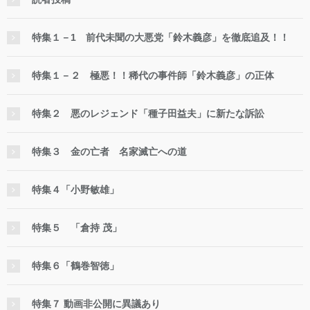
特集１－1 前代未聞の大悪党「鈴木義彦」を徹底追及！！
特集１－２ 極悪！！稀代の事件師「鈴木義彦」の正体
特集２ 悪のレジェンド「種子田益夫」に新たな訴訟
特集３ 金の亡者 名家滅亡への道
特集４「小野敏雄」
特集５ 「倉持 茂」
特集６「鶴巻智徳」
特集７ 動画非公開に異議あり