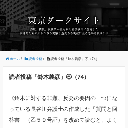
ホーム
/
読者投稿
/
読者投稿「鈴木義彦」⑥（74）
読者投稿「鈴木義彦」⑥（74）
《鈴木に対する非難、反発の要因の一つにな
っている長谷川弁護士の作成した「質問と回
答書」（乙５９号証）を改めて読むと、よく