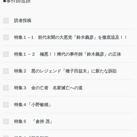
■事件師追跡
読者投稿
特集１－1 前代未聞の大悪党「鈴木義彦」を徹底追及！！
特集１－２ 極悪！！稀代の事件師「鈴木義彦」の正体
特集２ 悪のレジェンド「種子田益夫」に新たな訴訟
特集３ 金の亡者 名家滅亡への道
特集４「小野敏雄」
特集５ 「倉持 茂」