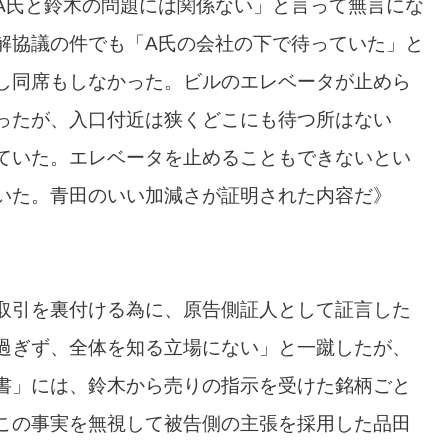
A氏と鈴木の問題には関係ない」と言って無言にな
解協議の件でも「A氏の会社の下で待っていた」と
し同席もしなかった。ビルのエレベータが止めら
ったが、入口付近は狭くどこにも待つ所はない
ていた。エレベータを止めることもできないとい
いた。青田のいい加減さが証明された内容だ》
取引を裏付ける為に、原告側証人として証言した
過ぎず、全体を知る立場にない」と一蹴したが、
書」には、鈴木から売りの指示を受けた銘柄ごと
この事実を無視して被告側の主張を採用した品田