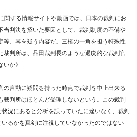
木に関する情報サイトや動画では、日本の裁判にお
不当判決を招いた要因として、裁判制度の不備や
定等、耳を疑う内容だ。三権の一角を担う特殊性
た裁判所は、品田裁判長のような退廃的な裁判官
ないか》
官の言動に疑問を持った時点で裁判を中止出来る
も裁判所はほとんど受理しないという。この裁判
な状況にあると分析を誤っていたに違いなく、裁判
ているかを真剣に注視していなかったのではない