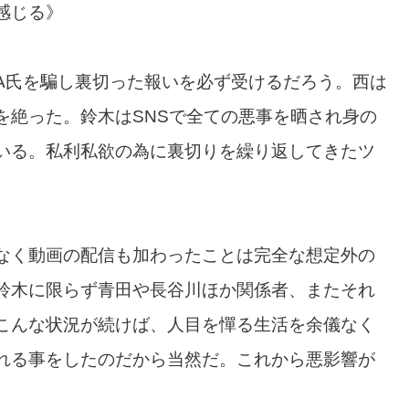
感じる》
A氏を騙し裏切った報いを必ず受けるだろう。西は
を絶った。鈴木はSNSで全ての悪事を晒され身の
いる。私利私欲の為に裏切りを繰り返してきたツ
なく動画の配信も加わったことは完全な想定外の
鈴木に限らず青田や長谷川ほか関係者、またそれ
こんな状況が続けば、人目を憚る生活を余儀なく
れる事をしたのだから当然だ。これから悪影響が