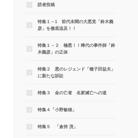
読者投稿
特集１－1 前代未聞の大悪党「鈴木義
彦」を徹底追及！！
特集１－２ 極悪！！稀代の事件師「鈴
木義彦」の正体
特集２ 悪のレジェンド「種子田益夫」
に新たな訴訟
特集３ 金の亡者 名家滅亡への道
特集４「小野敏雄」
特集５ 「倉持 茂」