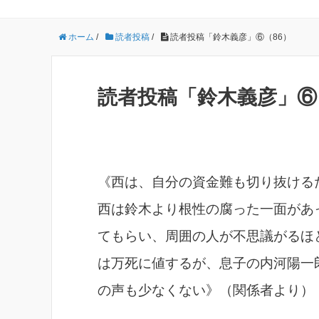
ホーム
/
読者投稿
/
読者投稿「鈴木義彦」⑥（86）
読者投稿「鈴木義彦」⑥
《西は、自分の資金難も切り抜ける
西は鈴木より根性の腐った一面があ
てもらい、周囲の人が不思議がるほ
は万死に値するが、息子の内河陽一
の声も少なくない》（関係者より）